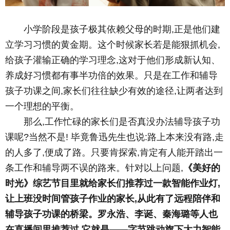
小学阶段是孩子极其依赖父母的时期,正是他们建
立学习习惯的黄金期。这个时候家长若是能狠抓机会,
给孩子灌输正确的学习理念,这对于他们形成新认知、
养成好习惯都有事半功倍的效果。只是在工作和辅导
孩子功课之间,家长们往往缺少有效的途径,让两者达到
一个理想的平衡。
那么,工作忙碌的家长们是否真没办法辅导孩子功
课呢?当然不是! 毕竟鲁迅先生也说:路上本来没有路,走
的人多了,便成了路。只要肯探索,肯定有人能开踏出一
条工作和辅导两不误的路来。针对以上问题,
《美好的
时光》综艺节目里就给家长们推荐过一款智能
作业
灯,
让上班没时间管孩子作业的家长,从此有了远程陪伴和
辅导孩子功课的桥梁。罗永浩、李诞、秦海璐等人也
在直播间里推荐过,它就是——字节跳动旗下大力智能