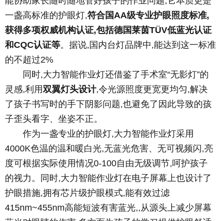
能协助家长随时随地管好孩子的作业问题,它本质更是
一盏高标准的护眼灯,
符合国AA级专业护眼照度标准,
获得多项权威机构认证,包括德国莱茵TÜV低蓝光认证
和CQC认证等
。据说,国内台灯品牌中,能达到这一标准
的不超过2%
同时,大力智能作业灯还借鉴了手术室“无影灯”的
灵感,利用
双翼灯头设计
,令光源照度更宽更均匀,解决
了孩子书写时的手下阴影问题,也避免了因此导致的孩
子歪头看字、坐姿不正。
作为一盏专业的护眼灯,大力智能作业灯采用
4000K色温的温和暖白光,无蓝光危害、无可视频闪,亮
度可根据实际使用情况0-100自由无级调节,呵护孩子
的视力。同时,大力智能作业灯在电子屏幕上也设计了
护眼措施,拥有芯片级护眼模式,能有效过滤
415nm~455nm高能短波有害蓝光,,从源头上减少屏幕