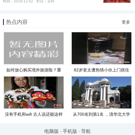
时间：2019-12-02
栏目：
百科
热点内容
更多
如何放心购买境外旅游险？重
82岁老太遭热情小伙上门抓住
点关
亲亲
没有手机和wifi 古人说还能这样
从700名到第1名 ，清华北大学
花
霸们
电脑版
-
手机版
-
导航