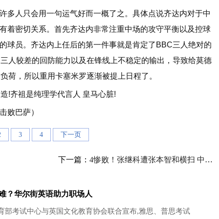
多人只会用一句运气好而一概了之。具体点说齐达内对于中
有着密切关系。首先齐达内非常注重中场的攻守平衡以及控球
的球员。齐达内上任后的第一件事就是肯定了BBC三人绝对的
C三人较差的回防能力以及在锋线上不稳定的输出，导致给莫德
大负荷，所以重用卡塞米罗逐渐被提上日程了。
1击败巴萨）
2
3
4
下一页
下一篇：
4惨败！张继科遭张本智和横扫 中乒赛首轮出局
难？华尔街英语助力职场人
教育部考试中心与英国文化教育协会联合宣布,雅思、普思考试