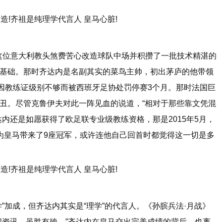
这位意大利教头煞费苦心改造球队中场并积攒了一批技术精湛的
基础。那时齐达内是名副其实的菜鸟主帅，初出茅庐的他带领
因教练证级别不够而被西班牙足协处罚停赛3个月。那时法国巨
丑。尽管克鲁伊夫对此一阵见血的说道，“相对于那些靠文凭混
内还是如愿获得了欧足联专业级教练资格，那是2015年5月，
为皇马带来了9座冠军，或许连他自己回首时都觉得这一切是多
加成，但齐达内其实是“理学”的代言人。《孙膑兵法·月战》
闻资讯，虽胜有殃。”齐达内在皇马交出完美成绩的背后，也离