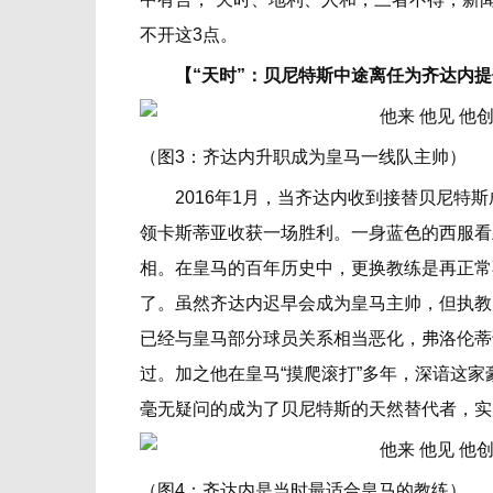
不开这3点。
【“天时”：贝尼特斯中途离任为齐达内
（图3：齐达内升职成为皇马一线队主帅）
2016年1月，当齐达内收到接替贝尼特斯
领卡斯蒂亚收获一场胜利。一身蓝色的西服看
相。在皇马的百年历史中，更换教练是再正常
了。虽然齐达内迟早会成为皇马主帅，但执教
已经与皇马部分球员关系相当恶化，弗洛伦蒂
过。加之他在皇马“摸爬滚打”多年，深谙这
毫无疑问的成为了贝尼特斯的天然替代者，实属
（图4：齐达内是当时最适合皇马的教练）