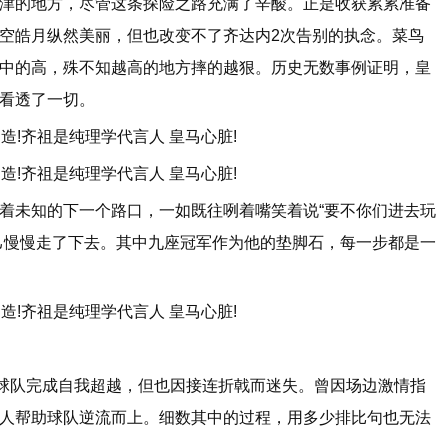
的地方，尽管这条探险之路充满了辛酸。正是收获累累准备
空皓月纵然美丽，但也改变不了齐达内2次告别的执念。菜鸟
中的高，殊不知越高的地方摔的越狠。历史无数事例证明，皇
看透了一切。
未知的下一个路口，一如既往咧着嘴笑着说“要不你们进去玩
己慢慢走了下去。其中九座冠军作为他的垫脚石，每一步都是一
球队完成自我超越，但也因接连折戟而迷失。曾因场边激情指
人帮助球队逆流而上。细数其中的过程，用多少排比句也无法