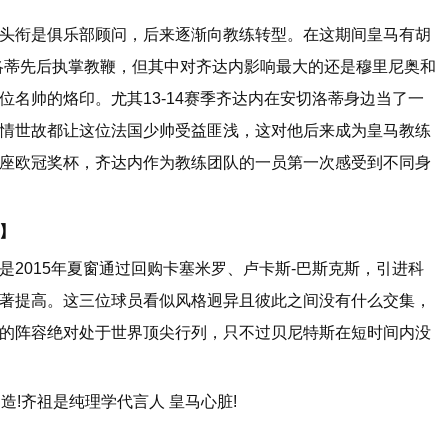
衔是俱乐部顾问，后来逐渐向教练转型。在这期间皇马有胡
洛蒂先后执掌教鞭，但其中对齐达内影响最大的还是穆里尼奥和
名帅的烙印。尤其13-14赛季齐达内在安切洛蒂身边当了一
情世故都让这位法国少帅受益匪浅，这对他后来成为皇马教练
座欧冠奖杯，齐达内作为教练团队的一员第一次感受到不同身
】
015年夏窗通过回购卡塞米罗、卢卡斯-巴斯克斯，引进科
著提高。这三位球员看似风格迥异且彼此之间没有什么交集，
的阵容绝对处于世界顶尖行列，只不过贝尼特斯在短时间内没