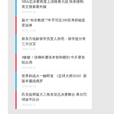
NBA总决赛再度上演骑勇大战 快来搜狗
英文搜索看外媒
2018-06-22
扬大“布衣教授”7年手写近200页考研秘笈
受追捧
2019-12-02
新东方低龄留学负责人孙亮：留学提分有
三大法宝
2019-12-02
4惨败！张继科遭张本智和横扫 中乒赛首
轮出局
2018-06-21
世界杯战火一触即发 《足球大师2018》新
版本鏖战俄罗
2018-06-22
匹克低帮版大三角首登总决赛舞台 希尔罚
球扳平比分
2018-06-21