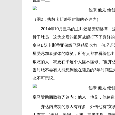
说清一二。
（图2：执教卡斯蒂亚时期的齐达内）
2014年10月皇马的主帅还是安切洛蒂，
骨干球员，这为之后的银河战舰打下了良好的
皇马B队卡斯蒂亚保级已经稍显吃力，何况还
星受尽加泰媒体的嘲笑，所有人都在看着他出
饭吃的人，我更在乎这个人懂不懂球。”但齐达
当时绝不会有人能想到他在随后的3年时间里
么不可思议。
皇马赞助商致敬齐达内：他来，他见，他创造
齐达内成功的原因有许多，外传他有“玄学”
中有言，“天时、地利、人和，三者不得，新