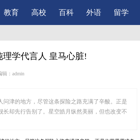
教育
高校
百科
外语
留学
纯理学代言人 皇马心脏!
编辑：admin
人问津的地方，尽管这条探险之路充满了辛酸。正是
舰长却先行告别了。星空皓月纵然美丽，但也改变不