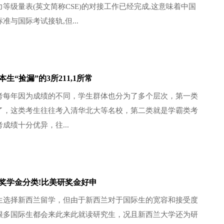
等级量表(英文简称CSE)的对接工作已经完成,这意味着中国
准与国际考试接轨,但...
生“捡漏”的3所211,1所常
考每年因为成绩的不同，学生群体也分为了多个层次，第一类
了，这类考生往往考入清华北大等名校，第二类就是学霸类考
成绩十分优异，往...
奖学金分类!比美研奖金好申
生选择新西兰留学，但由于新西兰对于国际生的宽容和接受度
很多国际生都会来此来此就读研究生，况且新西兰大学还为研