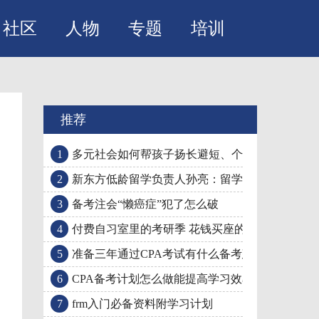
社区
人物
专题
培训
推荐
1
多元社会如何帮孩子扬长避短、个性发展
2
新东方低龄留学负责人孙亮：留学提分有三大法
3
备考注会“懒癌症”犯了怎么破
4
付费自习室里的考研季 花钱买座的人越来越多
5
准备三年通过CPA考试有什么备考建议
6
CPA备考计划怎么做能提高学习效率
7
frm入门必备资料附学习计划