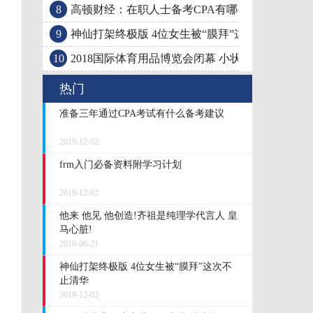
8
高顿财经：在职人士备考CPA有哪些建议
9
神仙打架终极版 4位女生被“膜拜”这次不止清华
10
2018国际体育用品博览会闭幕 小状元轮滑引领时
热门
准备三年通过CPA考试有什么备考建议
2019-12-02
frm入门必备资料附学习计划
2019-12-02
他来 他见 他创造!齐祖是纯理学代言人 皇
马心脏!
2018-06-21
神仙打架终极版 4位女生被“膜拜”这次不
止清华
2019-12-02