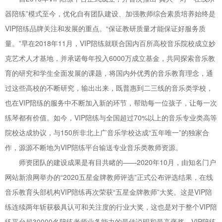
器陪练”模式至今，优化自有团队建设、加强教师综合素质培养始终是
VIP陪练品牌关注和发展的重点。“保证教研质量才能保证好服务质
量。”早在2018年11月，VIP陪练就联合国内百所高校音乐院校成立妙
克艺术人才基地，并承诺每年投入6000万成立基金，共同探索音乐教
育的研究和学生全面发展的课题，将国内外优秀的音乐教育理念，通
过这些高校的不断研究，输出出来，既普惠到二三线的音乐类学校，
也在VIP陪练的服务中不断加入新的环节，帮助每一位孩子，让每一次
练琴都有价值。如今，VIP陪练与全国超过70%以上的音乐专业类高等
院校达成协议，与150所非北上广音乐学校达成“五年唯一”的独家合
作，源源不断地为VIP陪练平台输送专业音乐类教师资源。
师资团队的建设成果是有目共睹的——2020年10月，由知名门户
网站新浪网举办的“2020五星金牌教师评选”正式公布评选结果，在线
音乐教育头部机构VIP陪练再次荣获“五星金牌教师”大奖。这是VIP陪
练连续两年斩获极具认可和关注度的行业大奖，这也是对于整个VIP陪
练平台超30000名陪练老师业务能力的最佳说明和最高褒奖，VIP陪练