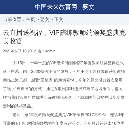
中国未来教育网
要文
当前位置：
主页
>
要文
> 正文
云直播送祝福，VIP陪练教师端颁奖盛典完
美收官
2021-01-27 10:20
作者：admin
1月15日，一年一度的VIP陪练“老师回家”年度教师颁奖盛典正式
落下帷幕。由于2020特殊疫情的缘故，今年不同于以往邀请获奖教师
亲临上海总部、感受“回娘家”的亲切喜悦，今年的颁奖盛典首次采用
了线上“云直播”的方式，通过互联网实时连线打破了地域限制，也同
样为我们10位年度优秀陪练教师代表送上了满满的节日祝福以及专属
定制的奖杯奖品。
“老师回家”年度教师颁奖盛典是VIP陪练自2017年至今、连续4年
开展的专门针对陪练教师端的年度考评活动。今年总计评选出10位优