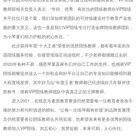
教师部相关负责人表示，“年轻、优秀、有担当的陪练教师在VIP陪练
并不仅仅只是个案，我们深知师资团队的可持续建设对于教育产业发
展的重大意义，这也一直是我们VIP陪练专注打造金牌陪练教师团队，
为小琴童们助力护航的初心所在。”
此次获得年度“十大王者”荣誉的优胜陪练教师，都有着丰富的乐
器陪练服务经验，在接受现场互动连线时，不少老师都感慨过去的
2020年各种不易，感恩琴童及家长们对自己工作的支持，也感谢VIP
陪练能够提供这么一个好机会和好平台让自己的专业知识能够得到最
大程度地发挥。其中好几位“年度王者”教师都已经连续好几年获评优
胜称号，堪称VIP陪练教师团队中真真正正的王牌教师。
进入2021，在线音乐素质教育赛道仍然需要每一位教育者孜孜不
倦的努力和与时俱进的耕耘。“让每一次练琴都有价值”的品牌发展理
念仍然需要各位陪练教师去共同实现，也希望未来有更多优秀的陪练
教师加入VIP陪练。勿忘初心，筑梦起航，未来可期，人心向往。